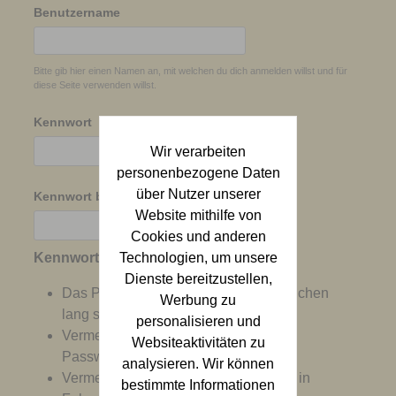
Benutzername
Bitte gib hier einen Namen an, mit welchen du dich anmelden willst und für
diese Seite verwenden willst.
Kennwort
Wir verarbeiten
personenbezogene Daten
über Nutzer unserer
Kennwort bestätigen
Website mithilfe von
Cookies und anderen
Kennwort Tipps:
Technologien, um unsere
Dienste bereitzustellen,
Das Passwort muss mindestens 8 Zeichen
Werbung zu
lang sein.
personalisieren und
Vermeide es den Benutzernamen als
Websiteaktivitäten zu
Passwort zu verwenden.
analysieren. Wir können
Vermeide mehr als 4 gleiche Zeichen in
bestimmte Informationen