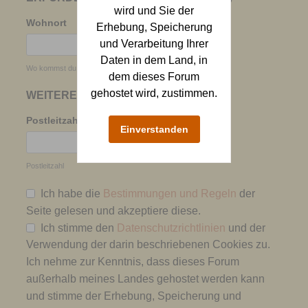
wird und Sie der
Wohnort
Erhebung, Speicherung
und Verarbeitung Ihrer
Daten in dem Land, in
Wo kommst du her? Zur Not wenigstens das Bundesland
dem dieses Forum
gehostet wird, zustimmen.
WEITERE INFORMATIONEN
Postleitzahl
Einverstanden
Postleitzahl
Ich habe die
Bestimmungen und Regeln
der
Seite gelesen und akzeptiere diese.
Ich stimme den
Datenschutzrichtlinien
und der
Verwendung der darin beschriebenen Cookies zu.
Ich nehme zur Kenntnis, dass dieses Forum
außerhalb meines Landes gehostet werden kann
und stimme der Erhebung, Speicherung und