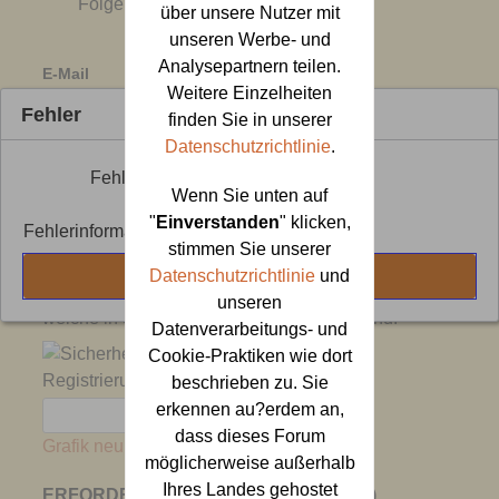
Folge
über unsere Nutzer mit
unseren Werbe- und
Analysepartnern teilen.
E-Mail
Weitere Einzelheiten
Fehler
finden Sie in unserer
Datenschutzrichtlinie
.
E-Mail-Adresse bestätigen
Fehler
Wenn Sie unten auf
"
Einverstanden
" klicken,
Fehlerinformation: " 429 error "
stimmen Sie unserer
Grafische Sicherheitsüberprüfung
Datenschutzrichtlinie
und
OK
Bitte gib die sechs Buchstaben oder Zahlen ein,
unseren
welche in der Grafik unterhalb zu sehen sind.
Datenverarbeitungs- und
Cookie-Praktiken wie dort
beschrieben zu. Sie
erkennen au?erdem an,
dass dieses Forum
Grafik neu laden
möglicherweise außerhalb
Ihres Landes gehostet
ERFORDERLICHE ANGABEN (PROFIL)